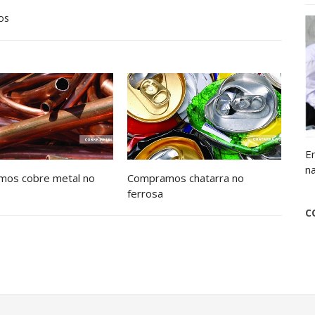
os
E
n
os cobre metal no
Compramos chatarra no
ferrosa
C