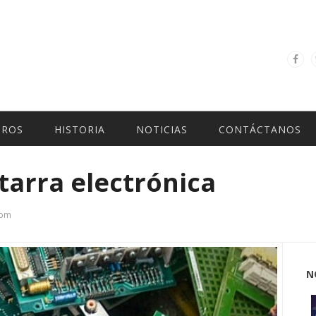
TROS
HISTORIA
NOTICIAS
CONTÁCTANOS
arra electrónica
 pm
N