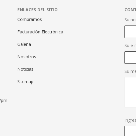
ENLACES DEL SITIO
CON
Compramos
Su no
Facturación Electrónica
Galeria
Su e-
Nosotros
Noticias
Su me
Sitemap
 2pm
Ingre