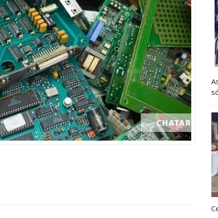
A
só
C